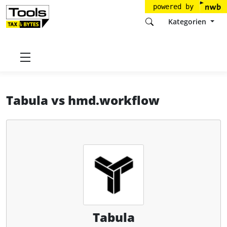
powered by
Kategorien
Startseite
Tools
Tabula GmbH
Tabula
Tabula
vs
hmd.workflow
Tabula