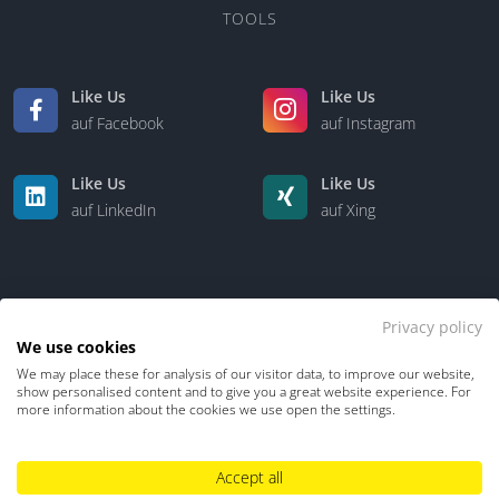
TOOLS
Like Us
Like Us
auf Facebook
auf Instagram
Like Us
Like Us
auf LinkedIn
auf Xing
Privacy policy
We use cookies
We may place these for analysis of our visitor data, to improve our website,
Kontakt
Über uns
show personalised content and to give you a great website experience. For
more information about the cookies we use open the settings.
Datenschutz
Impressum
TDM-Vorbehalt
Accept all
Hinweisgebersystem
Umgang mit KI