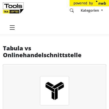
powered by
Kategorien
Startseite
Tools
Tabula GmbH
Tabula
Tabula
vs
Onlinehandelschnittstelle