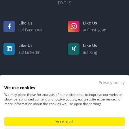
TOOLS
Like Us
Like Us
auf Facebook
auf Instagram
Like Us
Like Us
auf LinkedIn
auf Xing
Privacy policy
We use cookies
We may place these for analysis of our visitor data, to improve our website,
Kontakt
Über uns
show personalised content and to give you a great website experience. For
more information about the cookies we use open the settings.
Datenschutz
Impressum
TDM-Vorbehalt
Accept all
Hinweisgebersystem
Umgang mit KI