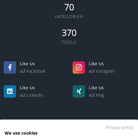
70
KATEGORIEN
370
TOOLS
Like Us
Like Us
auf Facebook
auf Instagram
Like Us
Like Us
auf LinkedIn
auf Xing
Privacy policy
We use cookies