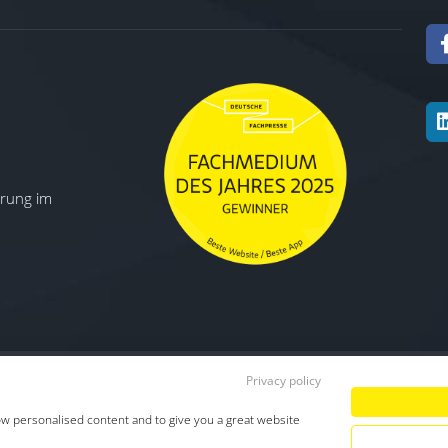
ierung im
Privacy policy
Datenschutz
|
Impressum
|
TDM-Vorbeha
ow personalised content and to give you a great website