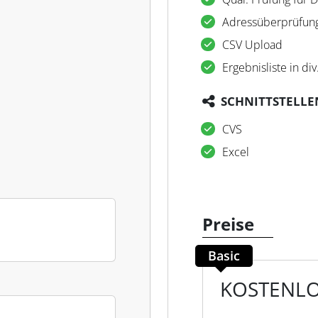
Adressüberprüfun
CSV Upload
Ergebnisliste in di
SCHNITTSTELLE
CVS
Excel
Preise
Basic
KOSTENL