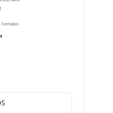
g
v. Formaten
N
OS