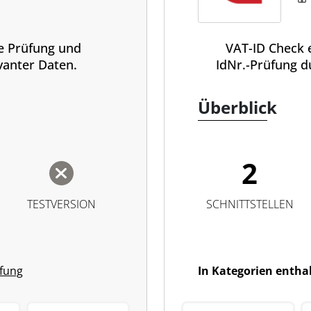
le Prüfung und
VAT-ID Check e
anter Daten.
IdNr.-Prüfung d
Überblick
2
TESTVERSION
SCHNITTSTELLEN
üfung
In Kategorien entha