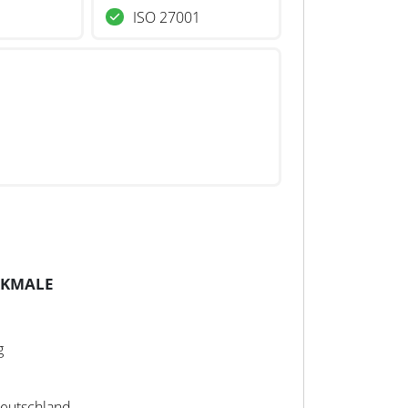
ISO 27001
RKMALE
g
Deutschland