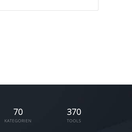
70
370
KATEGORIEN
TOOLS