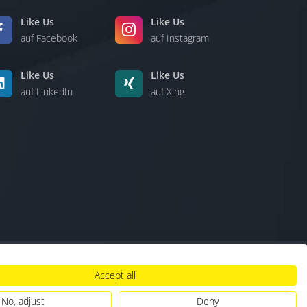
Like Us
Like Us
auf Facebook
auf Instagram
Like Us
Like Us
auf LinkedIn
auf Xing
Accept all
lt
|
Hinweisgebersystem
|
Umgang mit KI
No, adjust
Deny