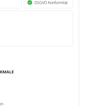
DSGVO Konformität
RKMALE
en