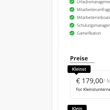
Urlaubsmanageme
Mitarbeiterumfrag
Mitarbeiteronboar
Schulungsmanage
Gameifikation
Preise
Kleinst
€ 179,00
/ 
Für Kleinstunter
Klein