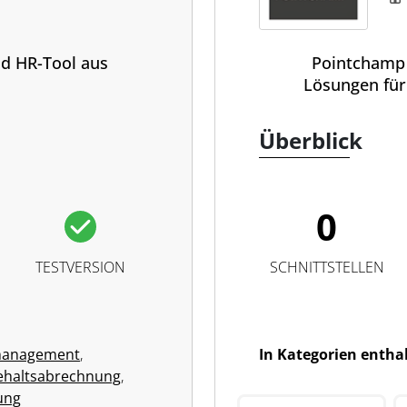
d HR-Tool aus
Pointchamp 
Lösungen für
Überblick
0
TESTVERSION
SCHNITTSTELLEN
management
,
In Kategorien entha
ehaltsabrechnung
,
ung