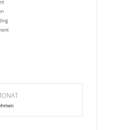
nt
en
ding
ment
MONAT
nehmen