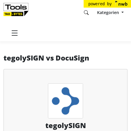
powered by
Kategorien
Startseite
Tools
tegoly GmbH
tegolySIGN
tegolySIGN
vs
DocuSign
tegolySIGN