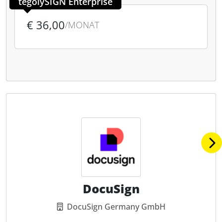
tegolySIGN Enterprise
€ 36,00
/MONAT
DocuSign
DocuSign Germany GmbH