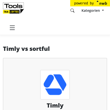
powered by
Kategorien
Startseite
Tools
Timly Software AG
Timly
Timly
vs
sortful
Timly