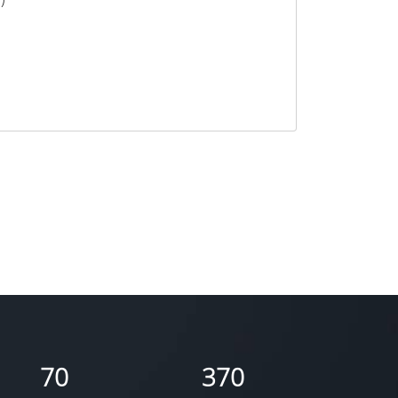
70
370