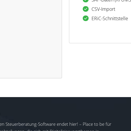
CSV-Import
ERiC-Schnittstelle
en Steuerberatung-Software endet hier! – Place to be für