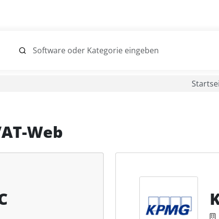
Startse
VAT-Web
C