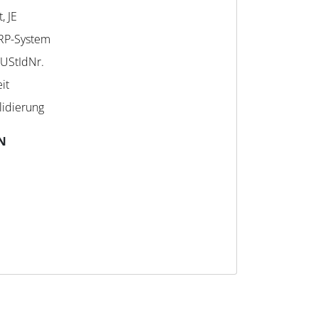
, JE
RP-System
 UStIdNr.
it
lidierung
N