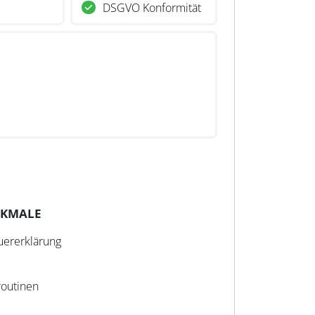
DSGVO Konformität
RKMALE
uererklärung
routinen