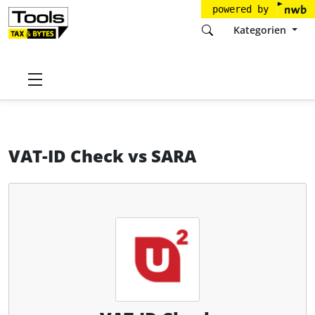
powered by
Kategorien
Startseite
Tools
Universal Units GmbH
VAT-ID Check
VAT-ID Check
vs
SARA