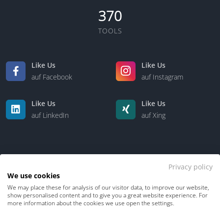
370
TOOLS
Like Us
Like Us
auf Facebook
auf Instagram
Like Us
Like Us
auf LinkedIn
auf Xing
Privacy policy
We use cookies
We may place these for analysis of our visitor data, to improve our website,
Kontakt
Über uns
show personalised content and to give you a great website experience. For
more information about the cookies we use open the settings.