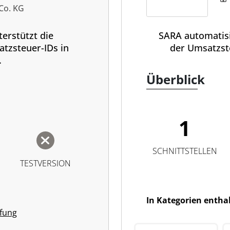
Co. KG
erstützt die
SARA automatisi
atzsteuer-IDs in
der Umsatzste
.
Überblick
1
SCHNITTSTELLEN
TESTVERSION
In Kategorien entha
üfung