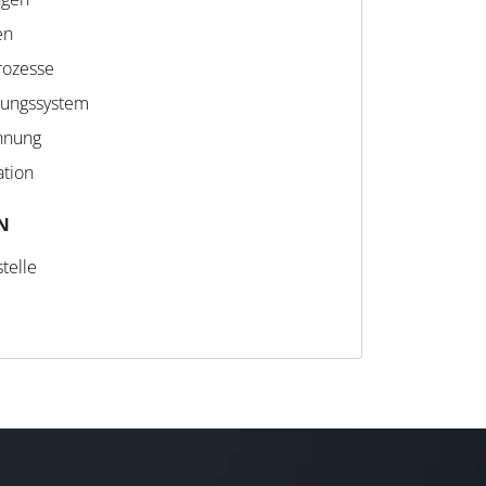
en
rozesse
gungssystem
hnung
ation
N
telle