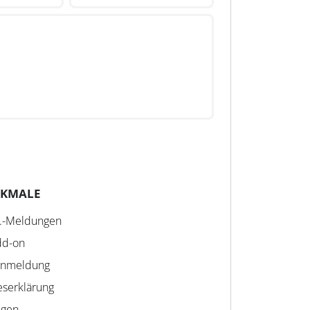
RKMALE
t.-Meldungen
dd-on
anmeldung
eserklärung
ngen