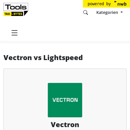
powered by
Kategorien
Startseite
Tools
Vectron Systems AG
Vectron
Vectron
vs
Lightspeed
Vectron