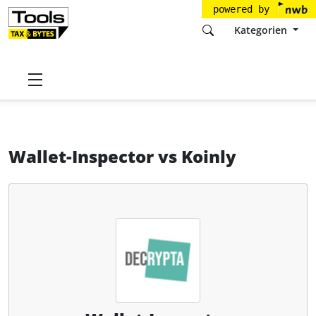
powered by
Kategorien
Startseite
Tools
Decrypta Technologies GmbH
Wallet-Inspector
Wallet-Inspector
vs
Koinly