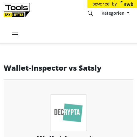
powered by
Kategorien
Startseite
Tools
Decrypta Technologies GmbH
Wallet-Inspector
Wallet-Inspector
vs
Satsly