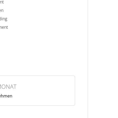
nt
en
ding
ment
MONAT
nehmen