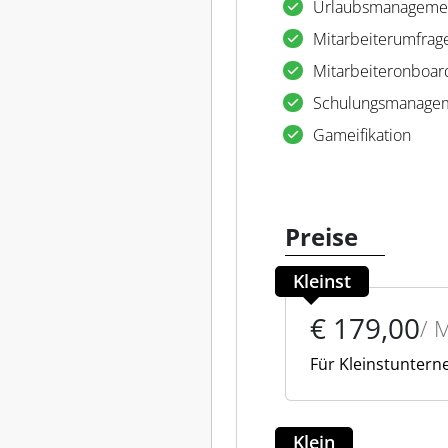
Urlaubsmanageme
Mitarbeiterumfrag
Mitarbeiteronboar
Schulungsmanage
Gameifikation
Preise
Kleinst
€ 179,00
/ 
Für Kleinstunter
Klein