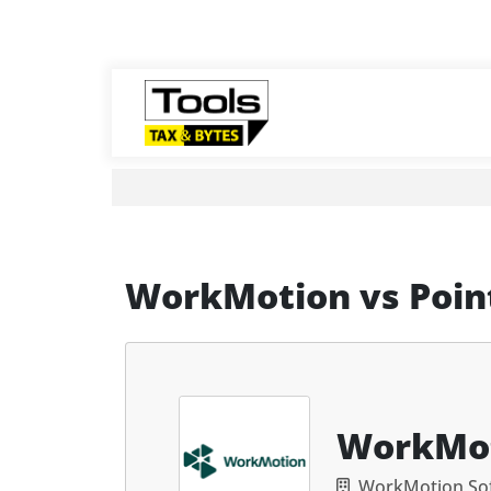
WorkMotion
vs
Poi
WorkMo
WorkMotion So