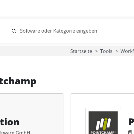
Startseite
Tools
Work
ntchamp
tion
ftware GmbH