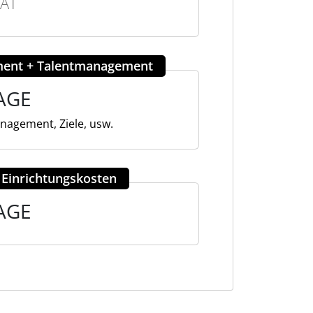
AT
ent + Talentmanagement
AGE
anagement, Ziele, usw.
 Einrichtungskosten
AGE