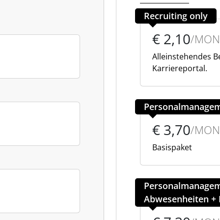
Recruiting only
€ 2,10
/MON
Alleinstehendes 
Karriereportal.
Personalmanage
€ 3,70
/MON
Basispaket
Personalmanageme
Abwesenheiten + 