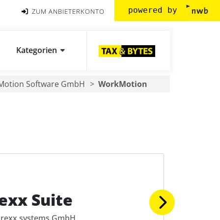
powered by
ZUM ANBIETERKONTO
Kategorien
Motion Software GmbH
WorkMotion
exx Suite
rexx systems GmbH