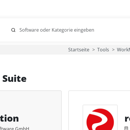
Startseite
Tools
Work
 Suite
tion
r
ftware GmbH