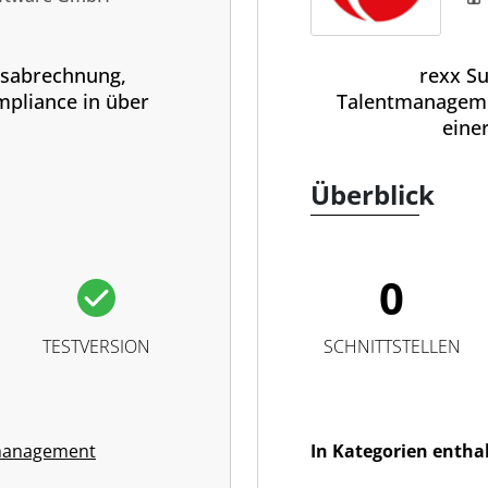
tsabrechnung,
rexx Su
pliance in über
Talentmanageme
eine
Überblick
0
TESTVERSION
SCHNITTSTELLEN
management
In Kategorien entha