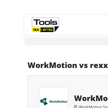
WorkMotion
vs
rexx
WorkMo
WorkMotion So