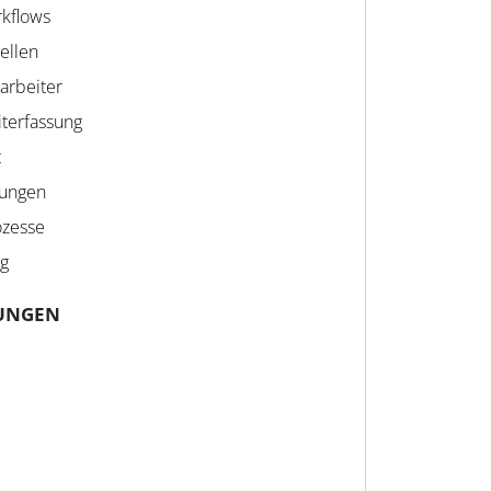
rkflows
ellen
tarbeiter
iterfassung
t
lungen
ozesse
ng
UNGEN