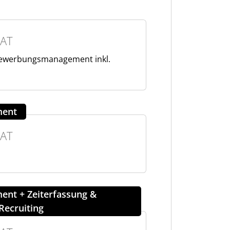
AT
Bewerbungsmanagement inkl.
ment
AT
nt + Zeiterfassung &
Recruiting