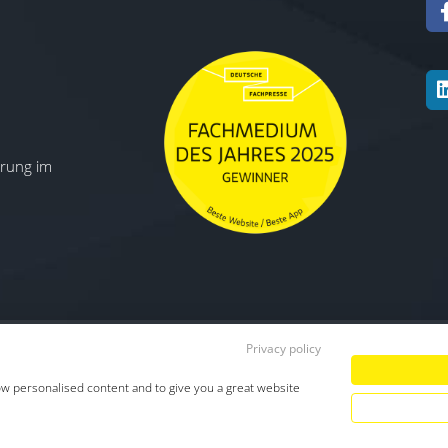
ierung im
Privacy policy
Datenschutz
|
Impressum
|
TDM-Vorbeha
ow personalised content and to give you a great website