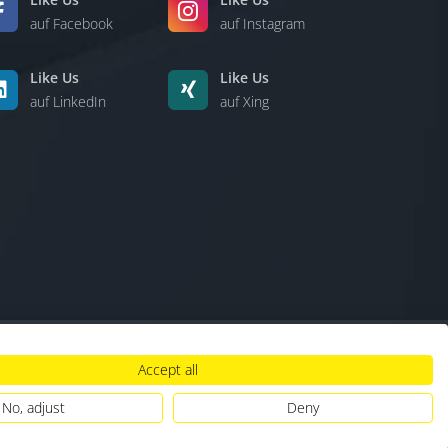
auf Facebook
auf Instagram
Like Us
Like Us
auf LinkedIn
auf Xing
Accept all
lt
|
Hinweisgebersystem
|
Umgang mit KI
No, adjust
Deny