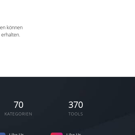
nten können
 erhalten.
70
370
KATEGORIEN
TOOLS
Like Us
Like Us