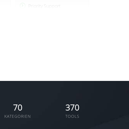
Priority Support
70
370
KATEGORIEN
TOOLS