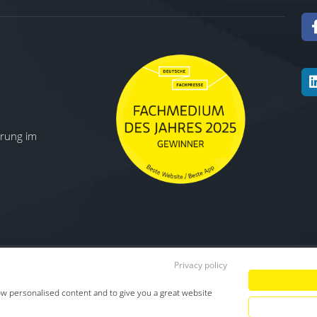
ierung im
Privacy policy
Datenschutz
|
Impressum
|
TDM-Vorbeha
ow personalised content and to give you a great website