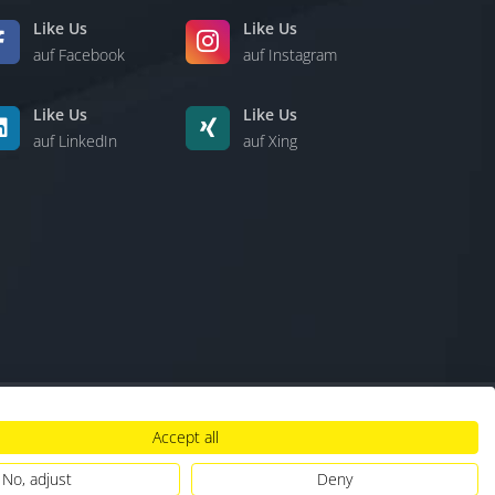
Like Us
Like Us
auf Facebook
auf Instagram
Like Us
Like Us
auf LinkedIn
auf Xing
Accept all
lt
|
Hinweisgebersystem
|
Umgang mit KI
No, adjust
Deny