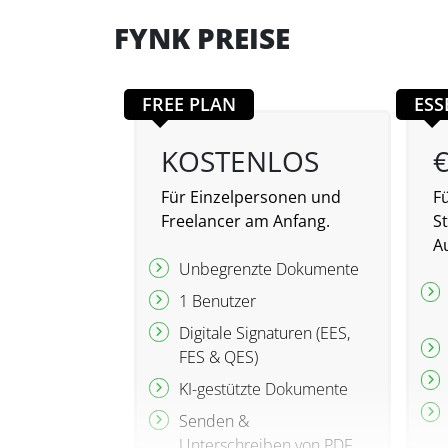
FYNK PREISE
FREE PLAN
ESS
KOSTENLOS
€
Für Einzelpersonen und
F
Freelancer am Anfang.
S
A
Unbegrenzte Dokumente
1 Benutzer
Digitale Signaturen (EES,
FES & QES)
KI-gestützte Dokumente
Senden &
Unterschreiben von PDF