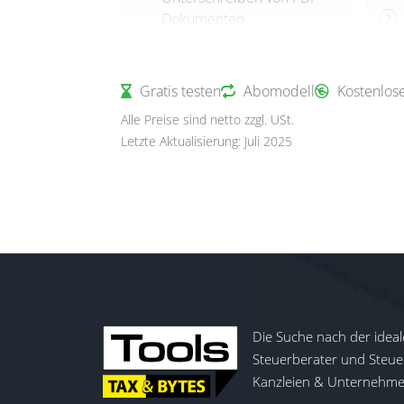
Dokumenten
Vorlagen für
wiederkehrende
Gratis testen
Dokumente
Abomodell
Kostenlose
Alle Preise sind netto zzgl. USt.
Letzte Aktualisierung: Juli 2025
Die Suche nach der ideal
Steuerberater und Steuer
Kanzleien & Unternehmen