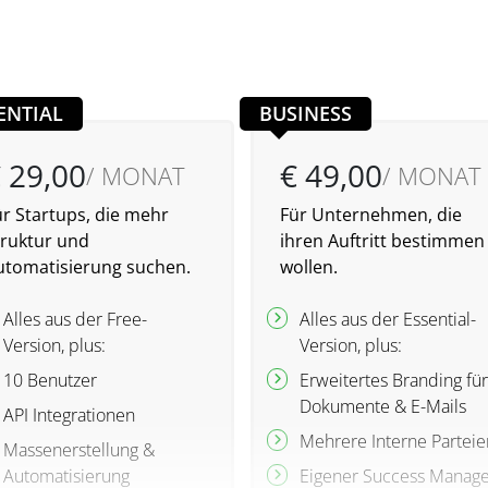
ENTIAL
BUSINESS
 29,00
€ 49,00
/ MONAT
/ MONAT
ür Startups, die mehr
Für Unternehmen, die
truktur und
ihren Auftritt bestimmen
utomatisierung suchen.
wollen.
Alles aus der Free-
Alles aus der Essential-
Version, plus:
Version, plus:
10 Benutzer
Erweitertes Branding für
Dokumente & E-Mails
API Integrationen
Mehrere Interne Parteie
Massenerstellung &
Automatisierung
Eigener Success Manage