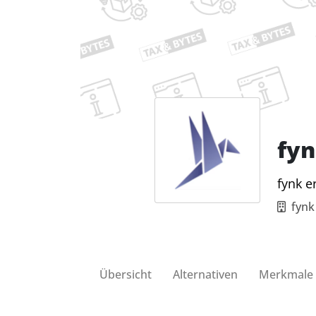
fy
fynk e
fyn
Übersicht
Alternativen
Merkmale