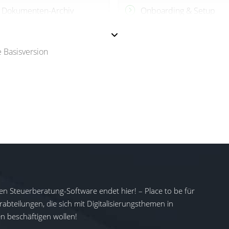
Dokumenten-Archiv
Onboarding & Setup
(Add-On)
 Basisversion
en Steuerberatung-Software endet hier! – Place to be für
abteilungen, die sich mit Digitalisierungsthemen in
 beschäftigen wollen!