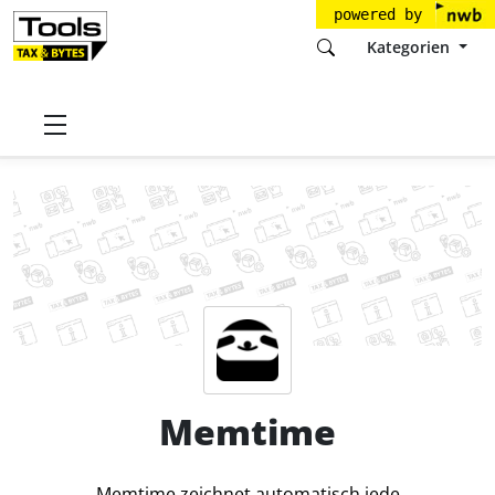
powered by
Kategorien
Startseite
Tools
Memtime GmbH
Memtime
Preise
Memtime
Memtime zeichnet automatisch jede