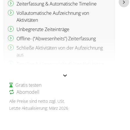
Zeiterfassung & Automatische Timeline
Vollautomatische Aufzeichnung von
Aktivitäten
Unbegrenzte Zeiteinträge
Offline- (“Abwesenheits”) Zeiterfassung
Schließe Aktivitäten von der Aufzeichnung
aus
Timeline & Listenansicht deiner Aktivitäten
Wochenansicht
Erstelle eine unbegrenzte Anzahl von
Gratis testen
Projekten in Memtime
Abomodell
Integrationen von Kalendern
Alle Preise sind netto zzgl. USt.
Stundenzettel-Report
Letzte Aktualisierung: März 2026
Erinnerungshilfe-Report
Projektzeiten-Report