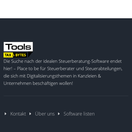
Benutzerprogramme-Report
Besuchte Websites-Report
Unbegrenzte historische Daten
Export als PDF, CSV, XLSX
Knowledge Base & E-Mail-Support
Die Suche nach der idealen Steuerberatung-Software endet
hier! – Place to be für Steuerberater und Steuerabteilungen,
die sich mit Digitalisierungsthemen in Kanzleien &
Unternehmen beschäftigen wollen!
Kontakt
Über uns
Software listen