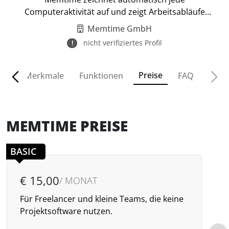
Computeraktivität auf und zeigt Arbeitsabläufe
minutengenau an.
Memtime GmbH
nicht verifiziertes Profil
Preise
ven
Merkmale
Funktionen
FAQ
MEMTIME PREISE
BASIC
€ 15,00
/ MONAT
Für Freelancer und kleine Teams, die keine
F
Projektsoftware nutzen.
P