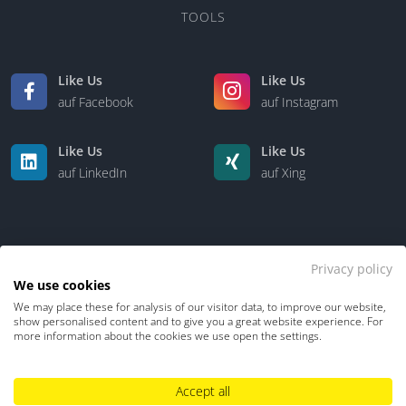
TOOLS
Like Us
Like Us
auf Facebook
auf Instagram
Like Us
Like Us
auf LinkedIn
auf Xing
Privacy policy
We use cookies
We may place these for analysis of our visitor data, to improve our website,
Kontakt
Über uns
show personalised content and to give you a great website experience. For
more information about the cookies we use open the settings.
Datenschutz
Impressum
TDM-Vorbehalt
Accept all