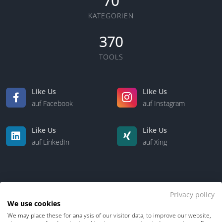
70
KATEGORIEN
370
TOOLS
Like Us
Like Us
auf Facebook
auf Instagram
Like Us
Like Us
auf LinkedIn
auf Xing
Privacy policy
We use cookies
We may place these for analysis of our visitor data, to improve our website,
Kontakt
Über uns