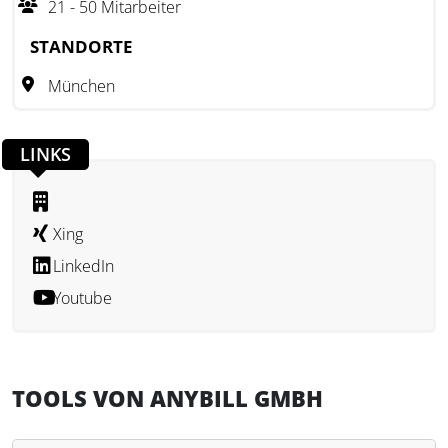
21 - 50 Mitarbeiter
zu senken und den ökologischen Fußabdruck zu
minimieren, indem es eine Alternative zu herkömmlichen
STANDORTE
Papierbelegen bietet.
München
LINKS
Xing
LinkedIn
Youtube
TOOLS VON ANYBILL GMBH