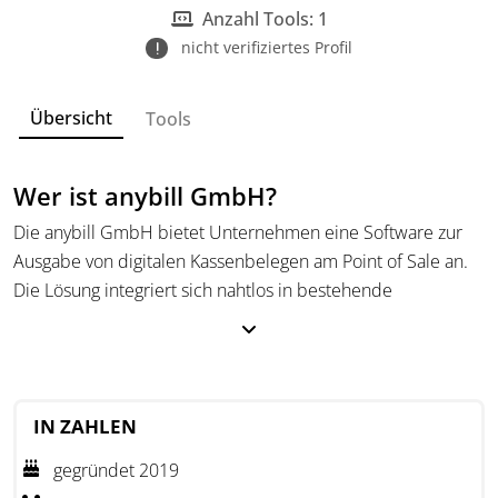
Anzahl Tools: 1
nicht verifiziertes Profil
Übersicht
Tools
Wer ist anybill GmbH?
Die anybill GmbH bietet Unternehmen eine Software zur
Ausgabe von digitalen Kassenbelegen am Point of Sale an.
Die Lösung integriert sich nahtlos in bestehende
Kassensysteme und zeigt den digitalen Beleg als QR-Code
auf einem Kundendisplay an.
Mit dem Fokus auf Rechtskonformität und
Benutzerfreundlichkeit hilft anybill, papierbasierte Prozesse
IN ZAHLEN
zu reduzieren und die Digitalisierung am Point of Sale
gegründet 2019
voranzutreiben. Das Unternehmen arbeitet daran, Kosten