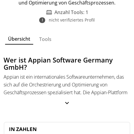
und Optimierung von Geschäftsprozessen.
Anzahl Tools: 1
nicht verifiziertes Profil
Übersicht
Tools
Wer ist Appian Software Germany
GmbH?
Appian ist ein internationales Softwareunternehmen, das
sich auf die Orchestrierung und Optimierung von
Geschäftsprozessen spezialisiert hat. Die Appian-Plattform
ermöglicht es Führungskräften, Prozesse von der
Konzeption bis zur Umsetzung effizient zu gestalten. Das
Unternehmen wird von weltweit führenden Organisationen
genutzt, um transformative Prozessveränderungen
IN ZAHLEN
voranzutreiben und Arbeitsabläufe zu automatisieren.