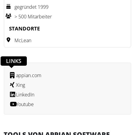
gegründet 1999
Mit der Appian Academy bietet das Unternehmen zudem
> 500 Mitarbeiter
eine Plattform zum Erwerb von Low-Code-
Automatisierungsexpertise. Nutzer können Anwendungen
STANDORTE
erstellen, Zertifizierungen erwerben und ihre Fähigkeiten
McLean
durch Schulungen und umfangreiche Ressourcen
erweitern. Die Angebote sind flexibel und umfassen sowohl
Online-Kurse als auch von Trainern geleitete
LINKS
Veranstaltungen, die virtuell oder vor Ort stattfinden
können.
appian.com
Xing
LinkedIn
Youtube
TOOLS VON APPIAN SOFTWARE