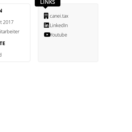
LINKS
N
canei.tax
t 2017
LinkedIn
itarbeiter
Youtube
TE
d