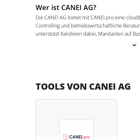
Wer ist CANEI AG?
Die CANEI AG bietet mit CANEI.pro eine cloudb
Controlling und betriebswirtschaftliche Beratu
unterstützt Kanzleien dabei, Mandanten auf Bas
unternehmerischen Entscheidungen zu begleit
Finanzdaten können automatisiert über DATEV
Rechnungswesen oder per Excel-Import über
die automatisierte Erstellung integrierter GuV-
rollierender Forecasts, Soll-Ist-Vergleiche s
TOOLS VON CANEI AG
Ergänzt wird die Plattform durch KPI-Dashboard
Kennzahlen, Szenarioanalysen sowie einen KI-ge
Sprachfunktion.
Die Plattform unterstützt Steuerkanzleien dabe
standardisieren und betriebswirtschaftliche Ber
integrieren. Die Zusammenarbeit erfolgt cloud