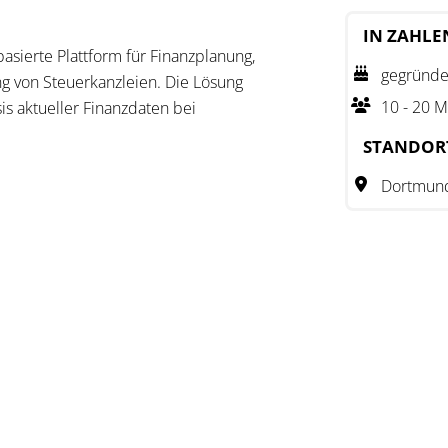
IN ZAHLE
asierte Plattform für Finanzplanung,
gegründe
ng von Steuerkanzleien. Die Lösung
10 - 20 M
is aktueller Finanzdaten bei
en.
STANDOR
connect, den DATEV Datenservice Export
Dortmun
nommen werden. CANEI.pro ermöglicht
, Bilanz- und Cashflow-Planungen,
owie Management- und Bankenreports.
s mit über 65 betriebswirtschaftlichen
stützten Finanzassistenten mit Chat- und
i, Planungs- und Controllingprozesse zu
atungsleistungen in den Kanzleialltag zu
basiert auf einer gemeinsamen