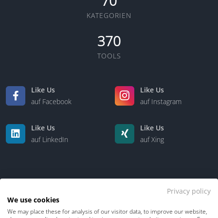
70
KATEGORIEN
370
TOOLS
Like Us
Like Us
auf Facebook
auf Instagram
Like Us
Like Us
auf LinkedIn
auf Xing
Privacy policy
We use cookies
We may place these for analysis of our visitor data, to improve our website,
Kontakt
Über uns