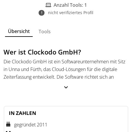
Anzahl Tools: 1
nicht verifiziertes Profil
Übersicht
Tools
Wer ist Clockodo GmbH?
Die Clockodo GmbH ist ein Softwareunternehmen mit Sitz
in Unna und Fürth, das Cloud-Lösungen für die digitale
Zeiterfassung entwickelt. Die Software richtet sich an
Unternehmen jeder Größe in Europa.
Das Unternehmen bietet rechtssichere Tools zur
minutengenauen Erfassung von Arbeits- und Projektzeiten
und ermöglicht Integrationen mit Abrechnungs- und
IN ZAHLEN
Lohnsystemen. Sie unterstützt Unternehmen dabei,
gegründet 2011
gesetzliche Vorgaben einzuhalten und administrative