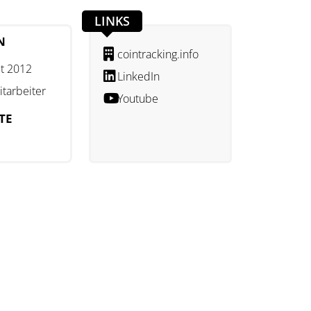
LINKS
N
cointracking.info
t 2012
LinkedIn
itarbeiter
Youtube
TE