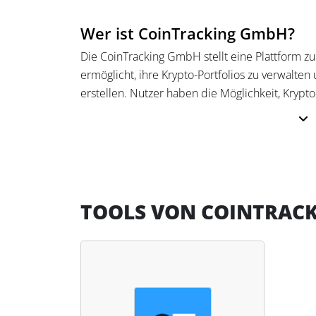
Wer ist CoinTracking GmbH?
Die CoinTracking GmbH stellt eine Plattform zu
ermöglicht, ihre Krypto-Portfolios zu verwalten
erstellen. Nutzer haben die Möglichkeit, Krypt
und Wallets zu importieren, Gewinne automati
generieren.
Das Unternehmen kann auf ein globales Netzw
Anwälten zurückgreifen, die bei international
Verfügung stehen. CoinTracking hat es sich zu
TOOLS VON COINTRAC
automatisierte Prozesse und umfangreiche Imp
Krypto-Investitionen zu erleichtern.