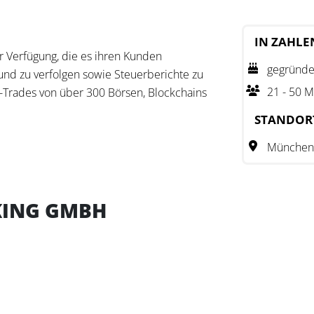
IN ZAHLE
r Verfügung, die es ihren Kunden
gegründe
 und zu verfolgen sowie Steuerberichte zu
21 - 50 M
o-Trades von über 300 Börsen, Blockchains
sch zu berechnen und Steuerberichte zu
STANDOR
München
erk von mehr als 280 Steuerberatern und
en Steuerfragen mit ihrem Know-how zur
r Aufgabe gemacht, den Nutzern durch
KING GMBH
ortmöglichkeiten die Verwaltung ihrer