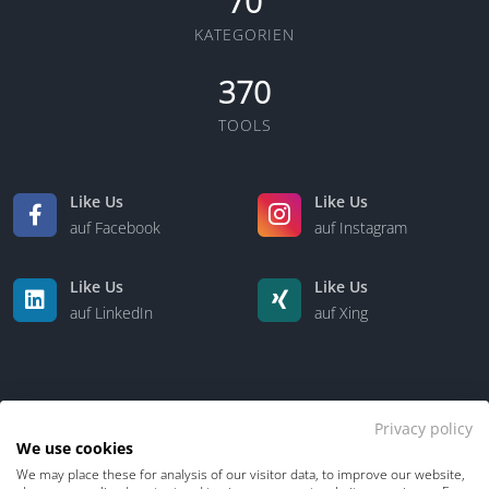
70
KATEGORIEN
370
TOOLS
Like Us
Like Us
auf Facebook
auf Instagram
Like Us
Like Us
auf LinkedIn
auf Xing
Privacy policy
We use cookies
We may place these for analysis of our visitor data, to improve our website,
Kontakt
Über uns