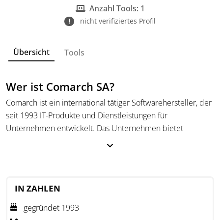
Anzahl Tools: 1
nicht verifiziertes Profil
Übersicht
Tools
Wer ist Comarch SA?
Comarch ist ein international tätiger Softwarehersteller, der
seit 1993 IT-Produkte und Dienstleistungen für
Unternehmen entwickelt. Das Unternehmen bietet
Business-Software für große und mittelständische Betriebe
an, darunter ERP-Systeme, Lösungen für E-Invoicing,
Dokumentenmanagement, IoT sowie Anwendungen für das
Finanz- und Kundenbindungsmanagement. Darüber hinaus
IN ZAHLEN
bietet Comarch IT-Lösungen für Branchen wie Healthcare,
Telekommunikation, Banken und Versicherungen.
gegründet 1993