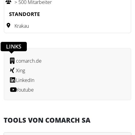
> 500 Mitarbeiter
In der DACH-Region ist Comarch mit zehn Standorten
präsent und betreibt in Deutschland ein eigenes
STANDORTE
Rechenzentrum. Die Zielgruppen der Lösungen sind
Krakau
insbesondere Unternehmen aus dem Handel und der
Industrie. Comarch ist in über 100 Ländern aktiv und richtet
sich an Unternehmen, die digitale Prozesse und
LINKS
Geschäftsmodelle effizient umsetzen wollen.
comarch.de
Xing
LinkedIn
Youtube
TOOLS VON COMARCH SA