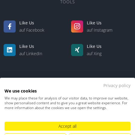
TOOLS
Like Us
Like Us
auf Facebook
auf Instagram
Like Us
Like Us
auf LinkedIn
auf Xing
Privacy policy
We use cookies
We may place these for analysis of our visitor data, to improve our website,
Kontakt
Über uns
show personalised content and to give you a great website experience. For
more information about the cookies we use open the settings.
Datenschutz
Impressum
TDM-Vorbehalt
Accept all
Hinweisgebersystem
Umgang mit KI