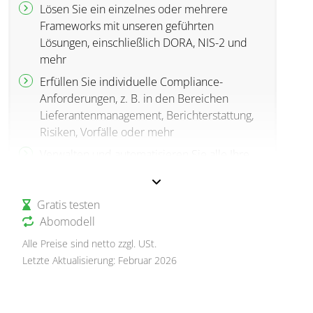
Lösen Sie ein einzelnes oder mehrere
Frameworks mit unseren geführten
Lösungen, einschließlich DORA, NIS-2 und
mehr
Erfüllen Sie individuelle Compliance-
Anforderungen, z. B. in den Bereichen
Lieferantenmanagement, Berichterstattung,
Risiken, Vorfälle oder mehr
Verwalten und automatisieren Sie alle Ihre
Compliance-Prozesse
Abgestimmt auf die Größe und Komplexität
Gratis testen
Ihres gewünschten Compliance-Setups
Abomodell
Alle Preise sind netto zzgl. USt.
Letzte Aktualisierung: Februar 2026