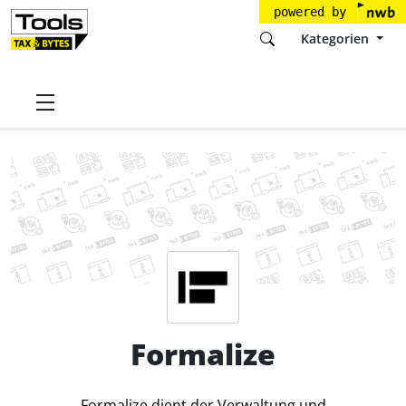
powered by
Kategorien
Startseite
Tools
Formalize ApS
Formalize
Preise
Formalize
Formalize dient der Verwaltung und