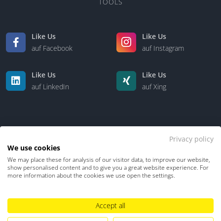
TOOLS
Like Us
Like Us
auf Facebook
auf Instagram
Like Us
Like Us
auf LinkedIn
auf Xing
Privacy policy
We use cookies
We may place these for analysis of our visitor data, to improve our website,
Kontakt
Über uns
show personalised content and to give you a great website experience. For
more information about the cookies we use open the settings.
Datenschutz
Impressum
TDM-Vorbehalt
Accept all
Hinweisgebersystem
Umgang mit KI