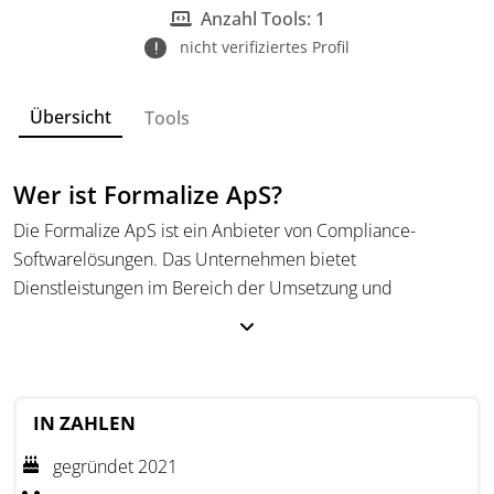
Anzahl Tools: 1
nicht verifiziertes Profil
Übersicht
Tools
Wer ist Formalize ApS?
Die Formalize ApS ist ein Anbieter von Compliance-
Softwarelösungen. Das Unternehmen bietet
Dienstleistungen im Bereich der Umsetzung und
Verwaltung gesetzlicher Vorschriften an. Das Unternehmen
bietet mit dem Formalize Compliance Operations System
eine Plattform zur Strukturierung und Automatisierung von
Compliance-Prozessen, etwa in den Bereichen Datenschutz
IN ZAHLEN
(GDPR), IT-Sicherheit (NIS2) und
Informationssicherheitsstandards (ISO27001, SOC2). Die
gegründet 2021
Whistleblower-Software by Formalize ermöglicht zusätzlich