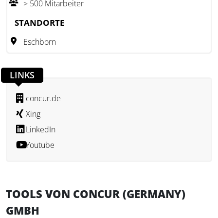
> 500 Mitarbeiter
Echtzeit erfassen, analysieren und in bestehende
Finanzsysteme integrieren. Mitarbeiterinnen und
STANDORTE
Mitarbeiter profitieren von einfachen Reisebuchungen und
Eschborn
automatisierten Reisekostenabrechnungen über mobile
Anwendungen. Durch den Einsatz künstlicher Intelligenz
erhöht das Unternehmen die Transparenz und Effizienz im
LINKS
Reisekostenmanagement.
concur.de
Xing
LinkedIn
Youtube
TOOLS VON CONCUR (GERMANY)
GMBH