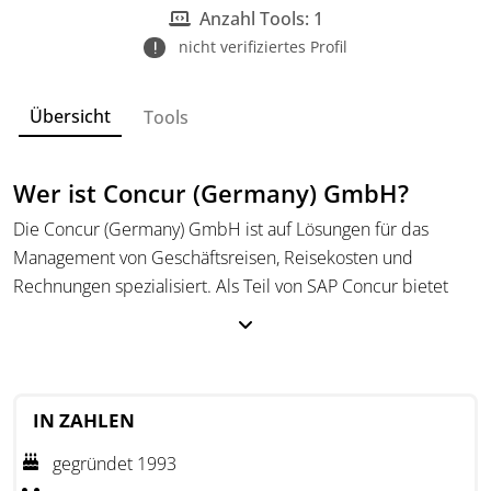
Unternehmen.
Anzahl Tools: 1
nicht verifiziertes Profil
Übersicht
Tools
Wer ist Concur (Germany) GmbH?
Die Concur (Germany) GmbH ist auf Lösungen für das
Management von Geschäftsreisen, Reisekosten und
Rechnungen spezialisiert. Als Teil von SAP Concur bietet
das Unternehmen Cloud-basierte Anwendungen, mit
denen Unternehmen Reisebuchungen, Ausgaben und
Compliance-Anforderungen automatisiert und effizient
verwalten können.
IN ZAHLEN
Die Lösungen der Concur GmbH unterstützen
gegründet 1993
Unternehmen jeder Größe, indem sie Ausgabendaten in