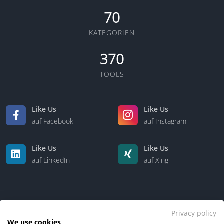
70
KATEGORIEN
370
TOOLS
Like Us
Like Us
auf Facebook
auf Instagram
Like Us
Like Us
auf LinkedIn
auf Xing
Privacy policy
We use cookies