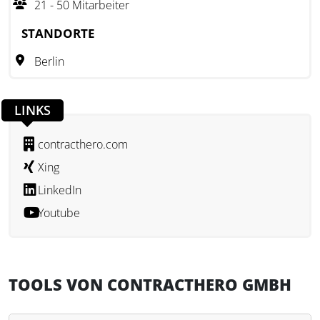
21 - 50 Mitarbeiter
ContractHero hat es sich zur Aufgabe gemacht, den
manuellen Verwaltungsaufwand zu reduzieren, indem
STANDORTE
Verträge digital erfasst, analysiert und verwaltet werden. Zu
Berlin
den Funktionen gehören unter anderem elektronische
Signaturen, individuelle Datenfelder sowie eine
Mandantenfähigkeit. Die Lösung wird innerhalb der
LINKS
Europäischen Union auf ISO-zertifizierten Servern gehostet
und erfüllt damit die gängigen Sicherheitsanforderungen.
contracthero.com
Xing
LinkedIn
Youtube
TOOLS VON CONTRACTHERO GMBH