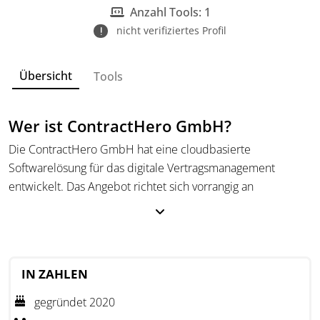
Anzahl Tools: 1
nicht verifiziertes Profil
Übersicht
Tools
Wer ist ContractHero GmbH?
Die ContractHero GmbH hat eine cloudbasierte
Softwarelösung für das digitale Vertragsmanagement
entwickelt. Das Angebot richtet sich vorrangig an
mittelständische Unternehmen, die ihre internen Prozesse
optimieren und ihre Vertragsfristen zuverlässig im Blick
behalten möchten. Die Software hat das Potenzial, die
zentrale Verwaltung von Verträgen zu erleichtern und wird
IN ZAHLEN
dabei durch eine KI-gestützte Analyse sowie automatische
Erinnerungssysteme unterstützt.
gegründet 2020