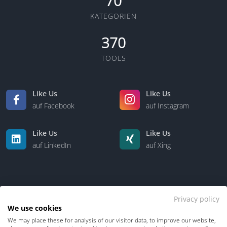
70
KATEGORIEN
370
TOOLS
Like Us
Like Us
auf Facebook
auf Instagram
Like Us
Like Us
auf LinkedIn
auf Xing
Privacy policy
We use cookies
We may place these for analysis of our visitor data, to improve our website,
Kontakt
Über uns