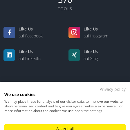
TOOLS
Like Us
Like Us
auf Facebook
auf Instagram
Like Us
Like Us
auf LinkedIn
auf Xing
Privacy policy
We use cookies
We may place these for analysis of our visitor data, to improve our website,
Kontakt
Über uns
show personalised content and to give you a great website experience. For
more information about the cookies we use open the settings.
Datenschutz
Impressum
TDM-Vorbehalt
Accept all