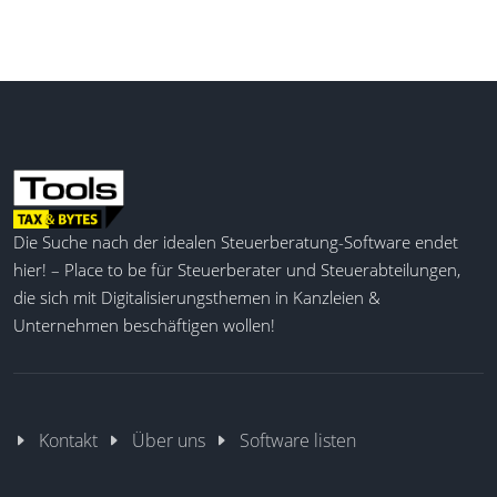
Ressourcenplanung mit Tools zur
Betreuungszuteilung von Kunden und zur
Kommunikationsplanung
Lernt durch AI-Unterstützung Endkunden
besser kennen und schlägt Next Best
Products vor
Kundendaten müssen für die Verarbeitung
durch AI die BSI Customer Suite
Infrastruktur nicht verlassen.
Die Suche nach der idealen Steuerberatung-Software endet
hier! – Place to be für Steuerberater und Steuerabteilungen,
Von überall Zugriff auf Ihre Kundendaten,
egal ob auf Desktop, Tablet oder Mobile
die sich mit Digitalisierungsthemen in Kanzleien &
Unternehmen beschäftigen wollen!
Kontakt
Über uns
Software listen