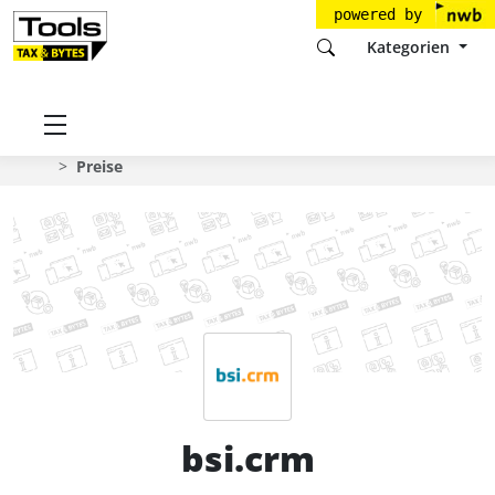
powered by
Kategorien
Startseite
Tools
BSI Business Systems Integration
bsi.crm
Preise
bsi.crm