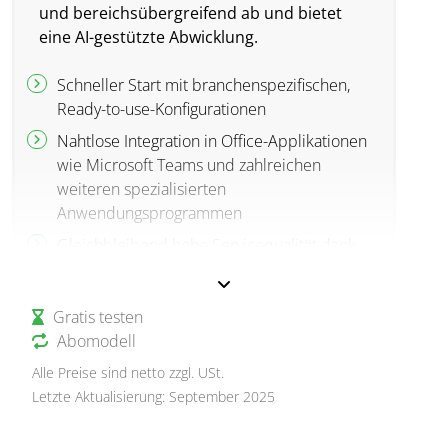
und bereichsübergreifend ab und bietet
eine AI-gestützte Abwicklung.
Schneller Start mit branchenspezifischen,
Ready-to-use-Konfigurationen
Nahtlose Integration in Office-Applikationen
wie Microsoft Teams und zahlreichen
weiteren spezialisierten
Anwendungsprogrammen
Gleichbleibend hohe Servicequalität dank
intelligentem Inputmanagement und
zweistufigen SLAs
Gratis testen
Smarte Contact-Center-Lösung: kompatibel
Abomodell
mit multilingualem Input, erlaubt
Management von mehreren Brands und
Alle Preise sind netto zzgl. USt.
kanalübergreifend per Omnichannel-Ansatz
Letzte Aktualisierung: September 2025
Unterstützung der Vertriebs- und