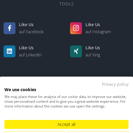
TOOLS
Like Us
Like Us
auf Facebook
auf Instagram
Like Us
Like Us
auf LinkedIn
auf Xing
Privacy policy
We use cookies
We may place these for analysis of our visitor data, to improve our website,
Kontakt
Über uns
show personalised content and to give you a great website experience. For
more information about the cookies we use open the settings.
Accept all
Datenschutz
Impressum
TDM-Vorbehalt
Hinweisgebersystem
Umgang mit KI