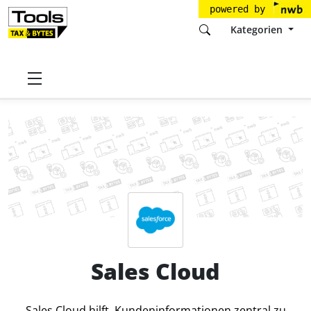
powered by
Kategorien
Startseite
Tools
salesforce.com Germany GmbH
Sales Cloud
Preise
Sales Cloud
Sales Cloud hilft, Kundeninformationen zentral zu