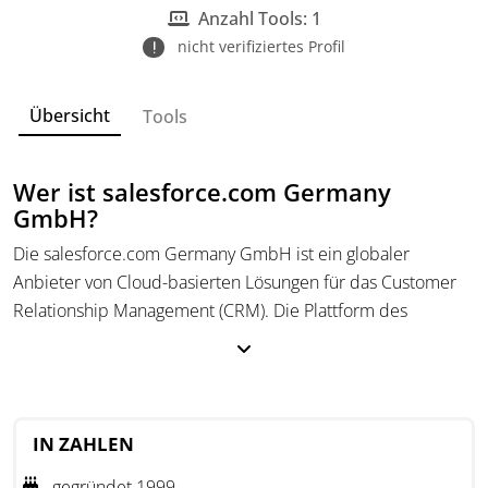
Anzahl Tools: 1
nicht verifiziertes Profil
Übersicht
Tools
Wer ist salesforce.com Germany
GmbH?
Die salesforce.com Germany GmbH ist ein globaler
Anbieter von Cloud-basierten Lösungen für das Customer
Relationship Management (CRM). Die Plattform des
Unternehmens ermöglicht es Unternehmen, ihre
Kundenbeziehungen durch die Integration von Marketing,
Vertrieb, Service und Handel zentral zu verwalten. Ziel ist
es, Kundeninformationen abteilungsübergreifend
IN ZAHLEN
zugänglich zu machen, um eine konsistente und effiziente
Kundenbetreuung zu gewährleisten.
gegründet 1999