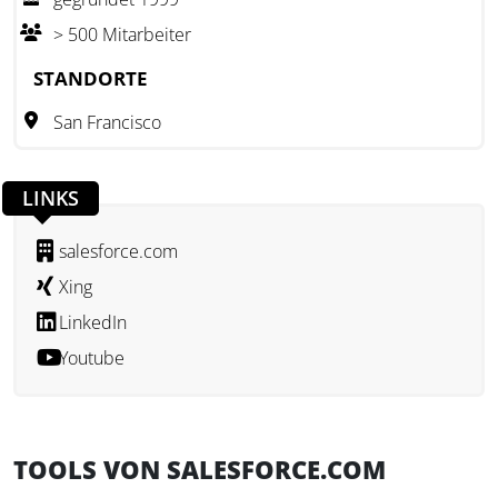
> 500 Mitarbeiter
Neben der CRM-Plattform bietet Salesforce zusätzliche
Funktionen wie Analysetools, mobile Anwendungen und
STANDORTE
Schnittstellen zu anderen Systemen. Damit können
San Francisco
Unternehmen ihre internen Prozesse optimieren und auf
Basis umfassender Daten fundierte Entscheidungen treffen.
Salesforce-Lösungen werden weltweit in unterschiedlichen
LINKS
Branchen und Unternehmensgrößen eingesetzt, um
Prozesse zu digitalisieren und Kundenbedürfnisse besser
salesforce.com
zu erfüllen.
Xing
LinkedIn
Youtube
TOOLS VON SALESFORCE.COM