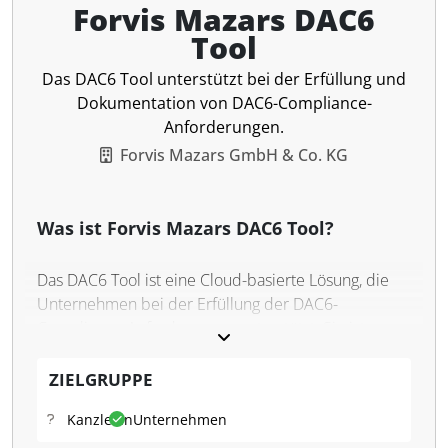
Forvis Mazars DAC6
Tool
Das DAC6 Tool unterstützt bei der Erfüllung und
Dokumentation von DAC6-Compliance-
Anforderungen.
Forvis Mazars GmbH & Co. KG
Was ist Forvis Mazars DAC6 Tool?
Das DAC6 Tool ist eine Cloud-basierte Lösung, die
Unternehmen bei der Erfüllung der DAC6-
Compliance-Anforderungen unterstützt. Sie ist
modular aufgebaut, um an die Bedürfnisse und
Strukturen der Nutzer angepasst werden zu können.
ZIELGRUPPE
Die Plattform ermöglicht die Erfassung und
Kanzleien
Unternehmen
Dokumentation von DAC6-relevanten Transaktionen.