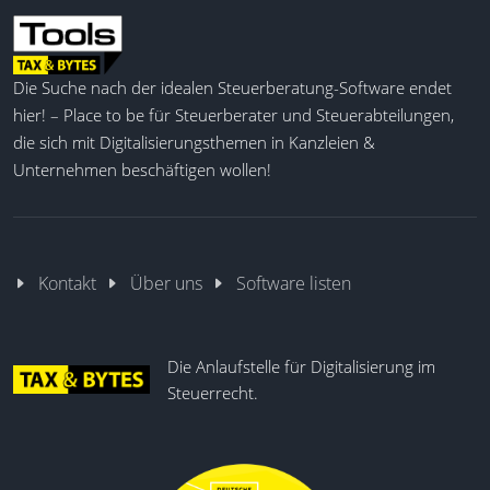
verbesserten Effizienz und einer sicheren Cloud-
basierten Anwendung, die hilft, das Tax-Compliance-
Management-System zu stärken.
Die Suche nach der idealen Steuerberatung-Software endet
hier! – Place to be für Steuerberater und Steuerabteilungen,
Workflow-Management
die sich mit Digitalisierungsthemen in Kanzleien &
Datenkonsolidierung
Unternehmen beschäftigen wollen!
Anpassbare Fragebögen
Länderspezifische Regeln
Meldepflicht-Identifikation
Autom. Meldefrist-Kontrolle
Kontakt
Über uns
Software listen
Tax-Compliance-Optimierung
Die Anlaufstelle für Digitalisierung im
Steuerrecht.