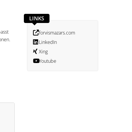
LINKS
asst
forvismazars.com
onen.
LinkedIn
Xing
Youtube
gen.
tiert