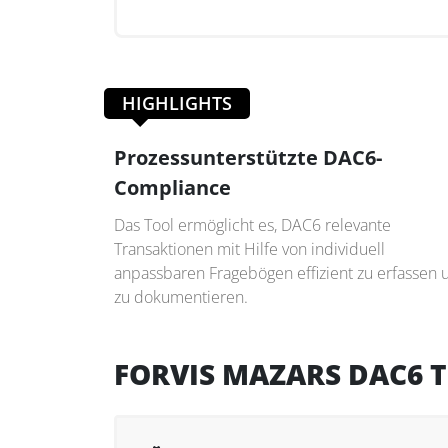
HIGHLIGHTS
Prozessunterstützte DAC6-
Compliance
Das Tool ermöglicht es, DAC6 relevante
Transaktionen mit Hilfe von individuell
anpassbaren Fragebögen effizient zu erfassen 
zu dokumentieren.
FORVIS MAZARS DAC6 