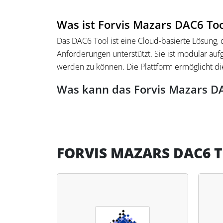
Was ist Forvis Mazars DAC6 Too
Das DAC6 Tool ist eine Cloud-basierte Lösung
Anforderungen unterstützt. Sie ist modular au
werden zu können. Die Plattform ermöglicht d
Was kann das Forvis Mazars D
Die Plattform bietet Funktionen zur Erfassung
Sie unterstützt die technische Anbindung an E
werden. Für Steuerfachleute bietet DAC6 Tool 
Prozesse zu integrieren.
FORVIS MAZARS DAC6 