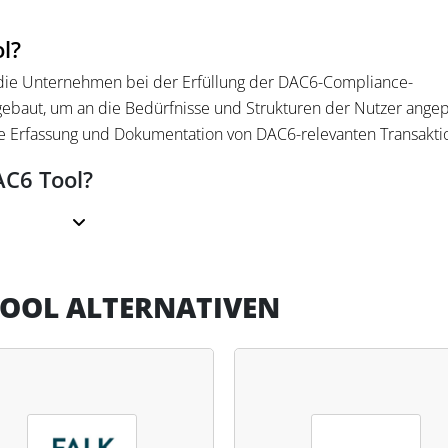
l?
, die Unternehmen bei der Erfüllung der DAC6-Compliance-
fgebaut, um an die Bedürfnisse und Strukturen der Nutzer angep
ie Erfassung und Dokumentation von DAC6-relevanten Transakti
AC6 Tool?
 und Bewertung von Transaktionen mithilfe anpassbarer Fragebö
U-Finanzbehörden und stellt sicher, dass alle Vorgänge dokumen
eine Möglichkeit, DAC6-Anforderungen effizient in bestehende
TOOL ALTERNATIVEN