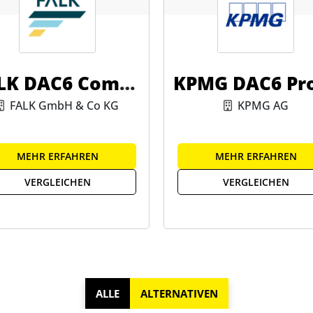
LK DAC6 Compli
KPMG DAC6 Pr
ance Tool
ssor
FALK GmbH & Co KG
KPMG AG
MEHR ERFAHREN
MEHR ERFAHREN
VERGLEICHEN
VERGLEICHEN
ALLE
ALTERNATIVEN