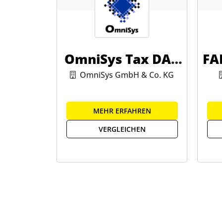
OmniSys Tax DAC
FA
6
OmniSys GmbH & Co. KG
MEHR ERFAHREN
VERGLEICHEN