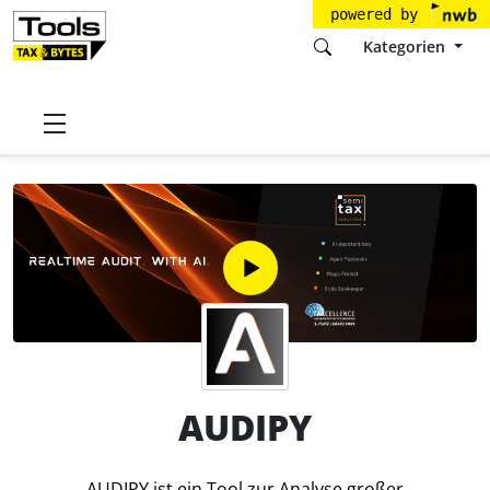
powered by
Kategorien
Startseite
Tools
Semitax GmbH
AUDIPY
Preise
AUDIPY
AUDIPY ist ein Tool zur Analyse großer