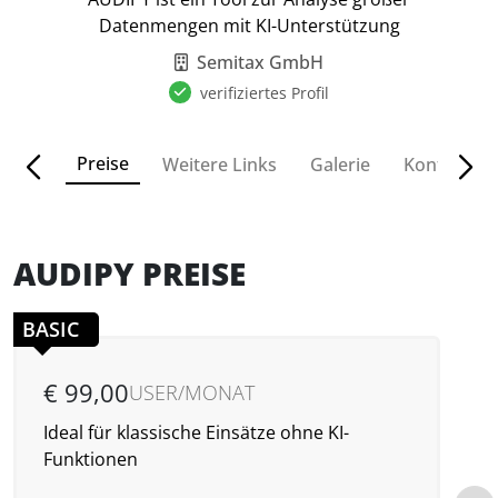
Datenmengen mit KI-Unterstützung
Semitax GmbH
verifiziertes Profil
Preise
ionen
Weitere Links
Galerie
Kontakt
AUDIPY PREISE
BASIC
€ 99,00
USER/MONAT
Ideal für klassische Einsätze ohne KI-
I
Funktionen
D