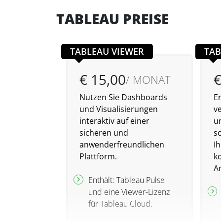
TABLEAU PREISE
TABLEAU VIEWER
TAB
€ 15,00
€
/ MONAT
Nutzen Sie Dashboards
E
und Visualisierungen
v
interaktiv auf einer
u
sicheren und
s
anwenderfreundlichen
I
Plattform.
ko
An
Enthält: Tableau Pulse
und eine Viewer-Lizenz
für Tableau Cloud.