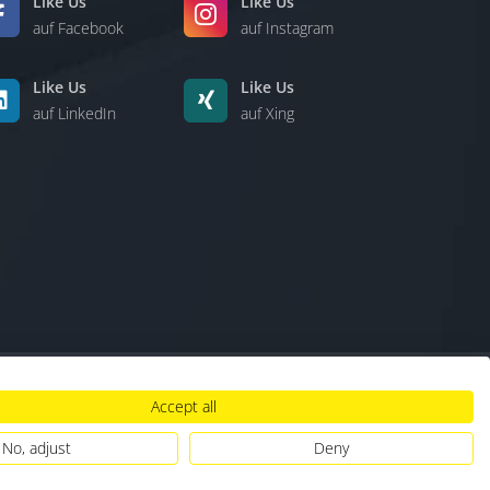
Like Us
Like Us
auf Facebook
auf Instagram
Like Us
Like Us
auf LinkedIn
auf Xing
Accept all
lt
|
Hinweisgebersystem
|
Umgang mit KI
No, adjust
Deny