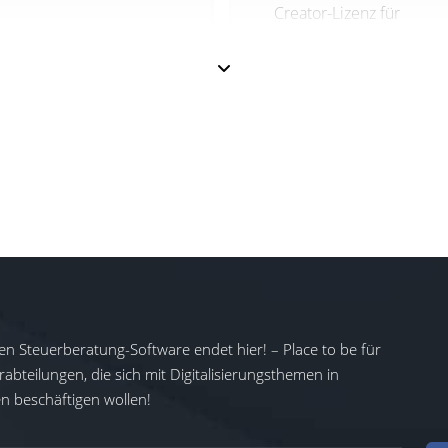
Creator-Lizenz für
Tableau Cloud.
en Steuerberatung-Software endet hier! – Place to be für
abteilungen, die sich mit Digitalisierungsthemen in
 beschäftigen wollen!