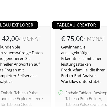
LEAU EXPLORER
TABLEAU CREATOR
 42,00
€ 75,00
/ MONAT
/ MONAT
rkunden Sie
Gewinnen Sie
ertrauenswürdige Daten
aussagekräftige
nd generieren Sie
Erkenntnisse mit einer
chneller Antworten auf
leistungsstarken
hre Fragen mit
Produktfamilie, die Ihren
mpletter Selfservice-
End-to-End-Analytics-
alytics.
Workflow unterstützt.
Enthält: Tableau Pulse
Enthält: Tableau Desktop
und eine Explorer-Lizenz
Tableau Prep Builder,
für Tableau Cloud.
Tableau Pulse sowie ein