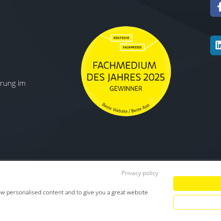
ierung im
Privacy policy
Datenschutz
|
Impressum
|
TDM-Vorbeha
ow personalised content and to give you a great website