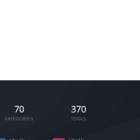
70
370
KATEGORIEN
TOOLS