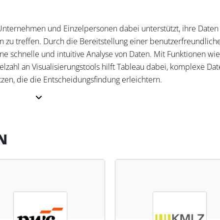
ie Unternehmen und Einzelpersonen dabei unterstützt, ihre Daten
n zu treffen. Durch die Bereitstellung einer benutzerfreundlich
ne schnelle und intuitive Analyse von Daten. Mit Funktionen wi
elzahl an Visualisierungstools hilft Tableau dabei, komplexe Dat
tzen, die die Entscheidungsfindung erleichtern.
ugen, die es Nutzern ermöglicht, Daten effizient zu erkunden,
tzung von KI-Technologien und einem hohen Maß an Flexibilität 
N
ll Erkenntnisse gewinnen und datenbasierte Strategien entwick
gen für verschiedene Branchen, wodurch Unternehmen ihre
t steigern können.