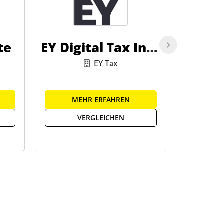
te
EY Digital Tax Inte
lligence
EY Tax
MEHR ERFAHREN
ME
VERGLEICHEN
V