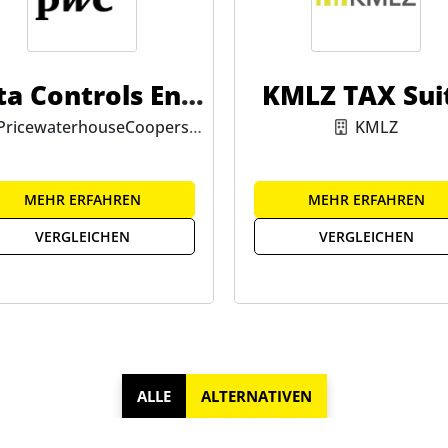
ta Controls Engi
KMLZ TAX Sui
ne
PricewaterhouseCoopers
KMLZ
GmbH
MEHR ERFAHREN
MEHR ERFAHREN
VERGLEICHEN
VERGLEICHEN
ALLE
ALTERNATIVEN