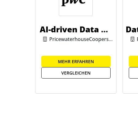
AI-driven Data An
Da
alytics
PricewaterhouseCoopers
GmbH
MEHR ERFAHREN
VERGLEICHEN