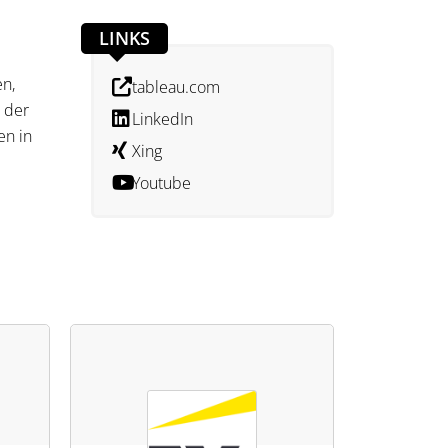
LINKS
en,
tableau.com
e der
LinkedIn
en in
Xing
Youtube
 zu
in der
eln.