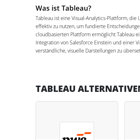
Was ist Tableau?
Tableau ist eine Visual-Analytics-Plattform, d
effektiv zu nutzen, um fundierte Entscheidunge
cloudbasierten Plattform ermöglicht Tableau ei
Integration von Salesforce Einstein und einer Vi
verständliche, visuelle Darstellungen zu überse
Was kann Tableau?
Tableau bietet eine umfassende Suite an Werkze
verwalten und zu analysieren. Mit der Unterstü
TABLEAU ALTERNATIVE
Datenintegration können Steuerfachleute schne
Die Plattform bietet maßgeschneiderte Lösun
Datenstrategie optimieren und die Produktivitä