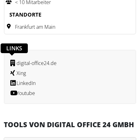
< 10 Mitarbeiter
Der Fokus des Angebots liegt auf der effizienten und
sicheren Verwaltung von Vermögenswerten sowie dem
STANDORTE
digitalen Austausch von Daten und Dokumenten. Die
Frankfurt am Main
Software unterstützt die Zusammenarbeit mit
Vermögensverwaltern und Steuerberatern, indem sie
Prozesse abstimmt und eine reibungslose Kommunikation
LINKS
ermöglicht. Die Digital Office 24 GmbH arbeitet seit ihrer
Gründung CO2-neutral und verfolgt damit einen
digital-office24.de
nachhaltigen Ansatz bei der Entwicklung und Bereitstellung
Xing
ihrer Lösungen.
LinkedIn
Youtube
TOOLS VON DIGITAL OFFICE 24 GMBH