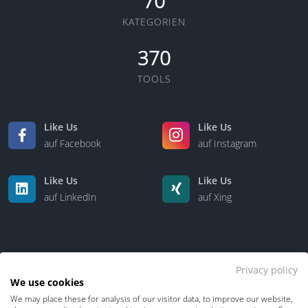
70
KATEGORIEN
370
TOOLS
Like Us
Like Us
auf Facebook
auf Instagram
Like Us
Like Us
auf LinkedIn
auf Xing
Privacy policy
We use cookies
We may place these for analysis of our visitor data, to improve our website,
Kontakt
Über uns