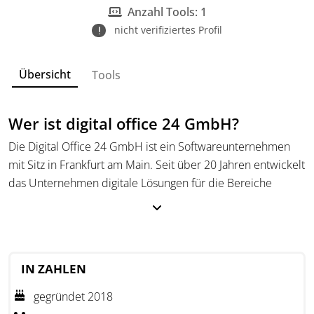
Anzahl Tools: 1
nicht verifiziertes Profil
Übersicht
Tools
Wer ist digital office 24 GmbH?
Die Digital Office 24 GmbH ist ein Softwareunternehmen
mit Sitz in Frankfurt am Main. Seit über 20 Jahren entwickelt
das Unternehmen digitale Lösungen für die Bereiche
Vermögen, Finanzen, Buchhaltung und digitale Prozesse.
Die Plattform "digital office" ist eine zentrale Lösung, die
eine sichere und strukturierte Verwaltung des
Gesamtvermögens ermöglicht. Die Zielgruppen sind vor
IN ZAHLEN
allem wohlhabende Privatpersonen, Selbstständige und
Steuerberater.
gegründet 2018