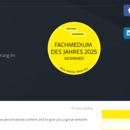
ierung im
Privacy policy
Datenschutz
|
Impressum
|
TDM-Vorbeha
ow personalised content and to give you a great website