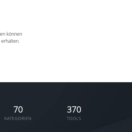
nten können
 erhalten.
70
370
KATEGORIEN
TOOLS