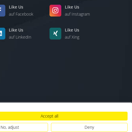
Like Us
Like Us
auf Facebook
auf Instagram
Like Us
Like Us
auf LinkedIn
auf Xing
Accept all
lt
|
Hinweisgebersystem
|
Umgang mit KI
No, adjust
Deny