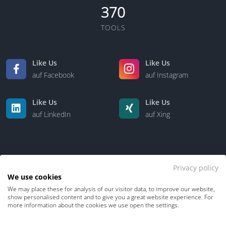
370
TOOLS
Like Us
Like Us
auf Facebook
auf Instagram
Like Us
Like Us
auf LinkedIn
auf Xing
Privacy policy
We use cookies
We may place these for analysis of our visitor data, to improve our website,
Kontakt
Über uns
show personalised content and to give you a great website experience. For
more information about the cookies we use open the settings.