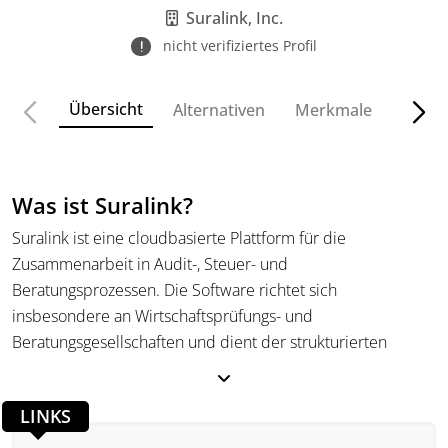
Audit-Prozessen.
Suralink, Inc.
nicht verifiziertes Profil
Übersicht
Alternativen
Merkmale
Funkt
Was ist Suralink?
Suralink ist eine cloudbasierte Plattform für die
Zusammenarbeit in Audit-, Steuer- und
Beratungsprozessen. Die Software richtet sich
insbesondere an Wirtschaftsprüfungs- und
Beratungsgesellschaften und dient der strukturierten
Organisation von Prüfungsanfragen, Dokumenten und
Arbeitsabläufen. Das System vereint Funktionen für
LINKS
Dokumentenmanagement, Kommunikation und
Fortschrittsverfolgung in einer zentralen Plattform.