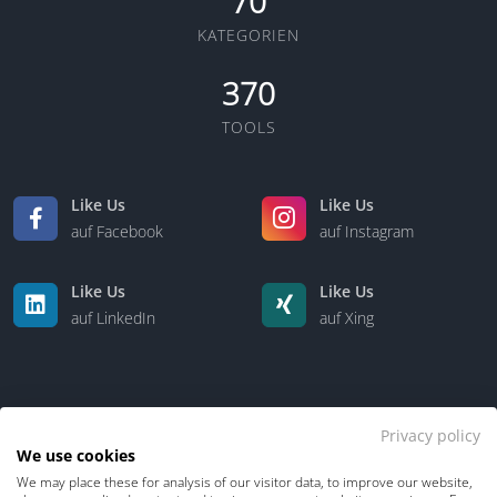
70
KATEGORIEN
370
TOOLS
Like Us
Like Us
auf Facebook
auf Instagram
Like Us
Like Us
auf LinkedIn
auf Xing
Privacy policy
We use cookies
We may place these for analysis of our visitor data, to improve our website,
Kontakt
Über uns