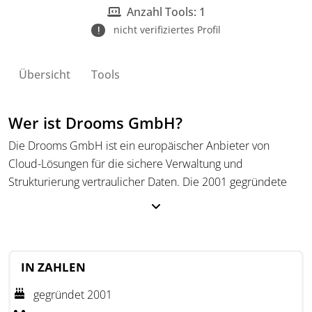
Transaktionen.
Anzahl Tools: 1
nicht verifiziertes Profil
Übersicht
Tools
Wer ist Drooms GmbH?
Die Drooms GmbH ist ein europäischer Anbieter von
Cloud-Lösungen für die sichere Verwaltung und
Strukturierung vertraulicher Daten. Die 2001 gegründete
Plattform unterstützt Unternehmen bei Transaktionen und
im gesamten Asset Lifecycle durch zentralisierte
Datenräume.
Drooms bietet Funktionen zur Steuerung des
IN ZAHLEN
Informationsflusses und optimiert den Due Diligence
gegründet 2001
Prozess. Die Plattform nutzt georedundante Server in