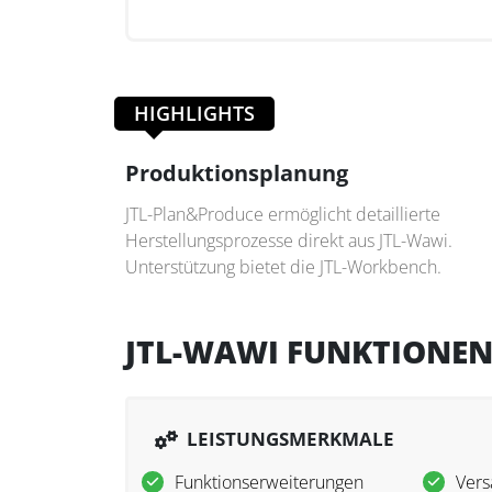
HIGHLIGHTS
Produktionsplanung
JTL-Plan&Produce ermöglicht detaillierte
Herstellungsprozesse direkt aus JTL-Wawi.
Unterstützung bietet die JTL-Workbench.
JTL-WAWI FUNKTIONE
LEISTUNGSMERKMALE
Funktionserweiterungen
Vers