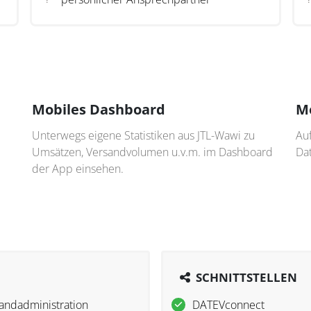
Mobiles Dashboard
Mo
Unterwegs eigene Statistiken aus JTL-Wawi zu
Auf
Umsätzen, Versandvolumen u.v.m. im Dashboard
Da
der App einsehen.
N
SCHNITTSTELLEN
andadministration
DATEVconnect