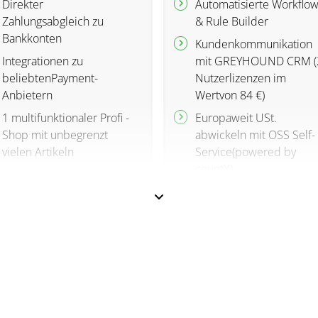
Direkter
Automatisierte Workflow
Zahlungsabgleich zu
& Rule Builder
Bankkonten
Kundenkommunikation
Integrationen zu
mit GREYHOUND CRM (
beliebtenPayment-
Nutzerlizenzen im
Anbietern
Wertvon 84 €)
1 multifunktionaler Profi -
Europaweit USt.
Shop mit unbegrenzt
abwickeln mit OSS Self-
vielen Artikeln
Service(powered by
countX)
Mehrere Kassen, inkl.
ERP-Anbindung
3 Profi -Shops, inkl.
Auswahl assistent,
Mehrere Packtische
Download- & Upload-
nutzen
Modul u.v.m.
Retouren abwickeln
Gutscheinverwaltung
über alle Vertriebskanäl
hinweg