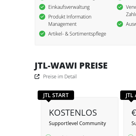
Einkaufsverwaltung
Verw
Zahl
Produkt Information
Management
Ausw
Artikel- & Sortimentspflege
JTL-WAWI PREISE
Preise im Detail
JTL START
JTL
KOSTENLOS
€
Supportlevel Community
S