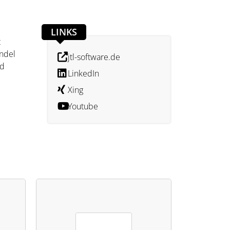
LINKS
t
ndel
jtl-software.de
nd
LinkedIn
Xing
Youtube
ie
en