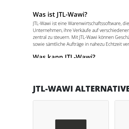
Was ist JTL-Wawi?
JTL-Wawi ist eine Warenwirtschaftssoftware, di
Unternehmen, ihre Verkäufe auf verschiedenen
zentral zu steuern. Mit JTL-Wawi können Gesch
sowie sämtliche Aufträge in nahezu Echtzeit ve
Was kann JTL-Wawi?
JTL-Wawi automatisiert viele alltägliche Gesc
etwa Click & Collect oder Gutscheinsysteme. Zu
wachsende Unternehmensbedürfnisse, indem 
JTL-WAWI ALTERNATIV
haben damit die Möglichkeit, ihre Verkaufs- un