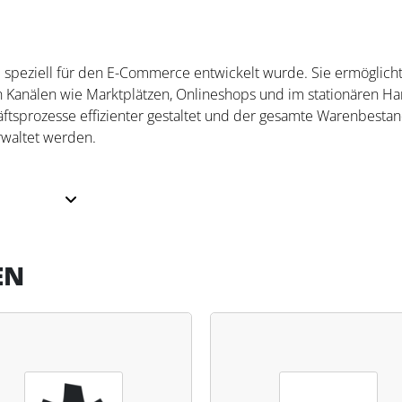
e speziell für den E-Commerce entwickelt wurde. Sie ermöglich
 Kanälen wie Marktplätzen, Onlineshops und im stationären Ha
äftsprozesse effizienter gestaltet und der gesamte Warenbesta
rwaltet werden.
häftsabläufe und bietet Lösungen für den Omnichannel-Handel, w
sätzlich ermöglicht die Software eine flexible Anpassung an
Funktionen nach Bedarf erweitert werden können. Unternehm
EN
d Lagerprozesse optimal zu skalieren.