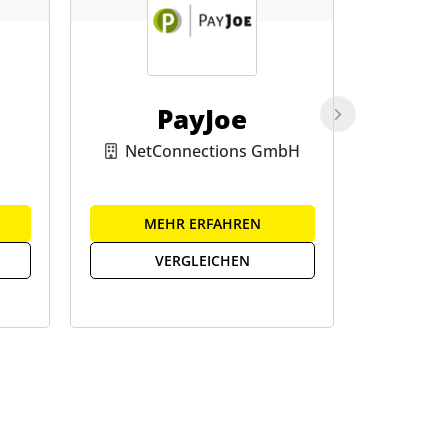
PayJoe
Ac
NetConnections GmbH
Ac
MEHR ERFAHREN
ME
VERGLEICHEN
V