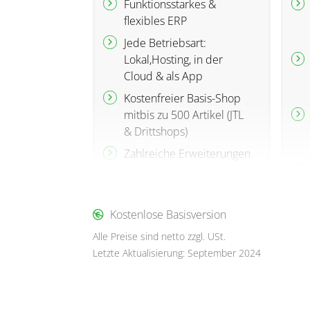
Funktionsstarkes &
flexibles ERP
Jede Betriebsart:
Lokal,Hosting, in der
Cloud & als App
Kostenfreier Basis-Shop
mitbis zu 500 Artikel (JTL
& Drittshops)
Zahlreiche Erweiterungen
&Add-Ons
Verkaufen auf
8+Marktplätzen
Kostenlose Basisversion
1 Kasse, inkl. ERP-
Alle Preise sind netto zzgl. USt.
Anbindung
Letzte Aktualisierung: September 2024
Basis für Lagerverwaltung
&Paketabwicklung
Versandlabels