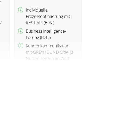
s
Individuelle
Prozessoptimierung mit
2
REST-API (Beta)
Business Intelligence-
Lösung (Beta)
Kundenkommunikation
mit GREYHOUND CRM (3
Nutzerlizenzen im Wert
von 126 €)
Unbegrenzt viele Profi-
Shops inkl. aller
Zusatzfunktionen
Rundum-Support mit
Rückrufservice,
e
telefonisch & per E-Mail
Quartalsweite