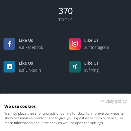
370
TOOLS
Like Us
Like Us
auf Facebook
auf Instagram
Like Us
Like Us
auf LinkedIn
auf Xing
Privacy policy
We use cookies
We may place these for analysis of our visitor data, to improve our website,
Kontakt
Über uns
show personalised content and to give you a great website experience. For
more information about the cookies we use open the settings.