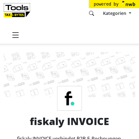
powered by
Kategorien
Startseite
Tools
fiskaly GmbH
fiskaly INVOICE
Preise
fiskaly INVOICE
fiskaly INVOICE verbindet B2B-E-Rechnungen,