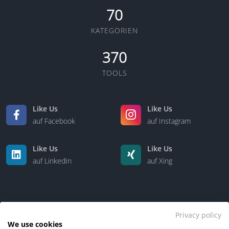
70
KATEGORIEN
370
TOOLS
Like Us
Like Us
auf Facebook
auf Instagram
Like Us
Like Us
auf LinkedIn
auf Xing
Privacy policy
We use cookies