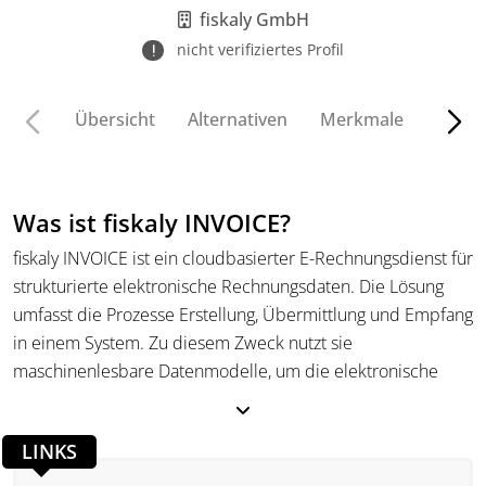
fiskaly GmbH
nicht verifiziertes Profil
Übersicht
Alternativen
Merkmale
Funkt
Was ist fiskaly INVOICE?
fiskaly INVOICE ist ein cloudbasierter E-Rechnungsdienst für
strukturierte elektronische Rechnungsdaten. Die Lösung
umfasst die Prozesse Erstellung, Übermittlung und Empfang
in einem System. Zu diesem Zweck nutzt sie
maschinenlesbare Datenmodelle, um die elektronische
Validierung und Verarbeitung von Rechnungen durch
Softwaresysteme zu ermöglichen. Die Einbindung erfolgt
LINKS
über eine dokumentierte API, die die technische
Umsetzung von B2B-E-Rechnungen in Europa innerhalb