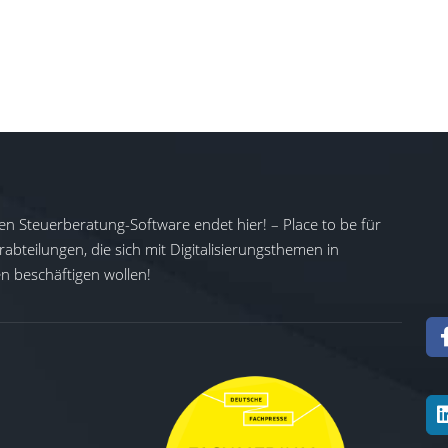
duziert, der Rechnungsaustausch beschleunigt und verlässlich
erarbeitung geschaffen werden. Für den Versand über Peppol
ng der Rechtseinheit im Netzwerk sowie die Verwendung einer
o wird eine belastbare Grundlage für regelkonforme,
 in Europa geschaffen.
en Steuerberatung-Software endet hier! – Place to be für
abteilungen, die sich mit Digitalisierungsthemen in
 beschäftigen wollen!