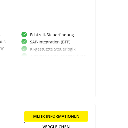
n
Echtzeit-Steuerfindung
aus
SAP-Integration (BTP)
ung
KI-gestützte Steuerlogik
Automatisierte Belegprüfung
Dokumentenabgleich
Steuerkennzeichenermittlung
Verarbeitung von E-
en.
Rechnungen
Nutzung unstrukturierter
Daten
Integration in P2P-Prozesse
eit
Datenaufbereitung
MEHR INFORMATIONEN
strukturiert
VERGLEICHEN