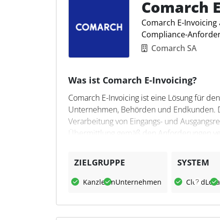
ermöglicht Steuerfachleuten ein transpare
Comarch E
Datenschutz:
„Die im E-​Invoicing Valida
Steuerkanzleien und Unternehmen bietet si
automatisierte Validierung genutzt und a
Comarch E-Invoicing 
zu erfüllen, ohne dass ein Systemupgrade er
Compliance-Anforde
Comarch SA
Was ist Comarch E-Invoicing?
Comarch E-Invoicing ist eine Lösung für d
Unternehmen, Behörden und Endkunden. Die
Verarbeitung von Eingangs- und Ausgangsre
Übermittlung gemäß den Anforderungen ver
Plattformen bietet die Lösung eine zentral
Rechnungen sowie eine lückenlose Nachver
ZIELGRUPPE
SYSTEM
Was kann Comarch E-Invoici
Kanzleien
Unternehmen
Cloud
Loka
Comarch E-Invoicing ermöglicht die Erfüllu
Integrationen, darunter PEPPOL, EDI und na