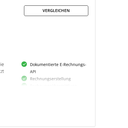
Nutzung
Validierung und Archivierung
VERGLEICHEN
Anpassung an
Ländervorgaben
ie
Dokumentierte E-Rechnungs-
zt
API
Rechnungserstellung
Rechnungsübermittlung
tzt.
Formatvalidierung
XRechnung-Unterstützung
ZUGFeR-Unterstützung
Peppol-Registrierung
HUB-Registrierung