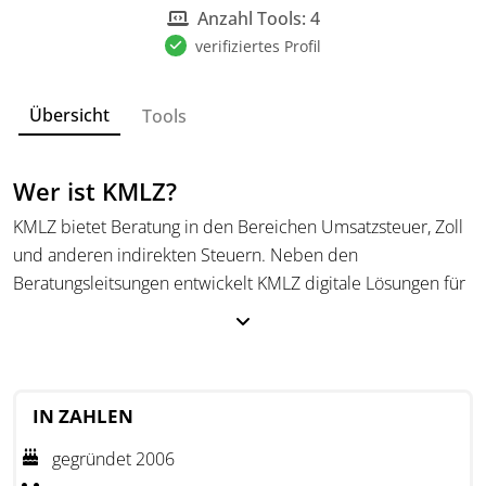
Anzahl Tools: 4
verifiziertes Profil
Übersicht
Tools
Wer ist KMLZ?
KMLZ bietet Beratung in den Bereichen Umsatzsteuer, Zoll
und anderen indirekten Steuern. Neben den
Beratungsleitsungen entwickelt KMLZ digitale Lösungen für
praktische steuerliche Herausforderungen und verfolgt
dabei einen lösungsorientierten Ansatz.
Das Angebot umfasst innovative Produkte wie die Data-
Mining-Lösung TAX-ray, die in verschiedene BI-Systeme
IN ZAHLEN
implementiert werden kann. Ziel von KMLZ ist es,
gegründet 2006
funktionale Produkte zu schaffen, die die Steuerfindung