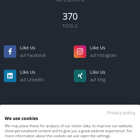
370
TOOLS
Like Us
Like Us
auf Facebook
auf Instagram
Like Us
Like Us
auf LinkedIn
auf Xing
Privacy policy
We use cookies
We may place these for analysis of our visitor data, to improve our website,
Kontakt
Über uns
show personalised content and to give you a great website experience. For
more information about the cookies we use open the settings.